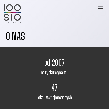
O NAS
od
2007
na rynku wynajmu
47
lokali wynajmowanych